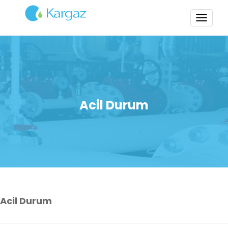
TOGG
NAVI
Acil Durum
Acil Durum