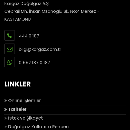
Kargaz Doğalgaz A.Ş.
Cebrail Mh. İhsan Ozanoğlu Sk. No:4 Merkez -
KASTAMONU
444 0 187
bilgi@kargaz.com.tr
0 552 187 0 187
LINKLER
Online İşlemler
Tarifeler
İstek ve Şikayet
Doğalgaz Kullanım Rehberi