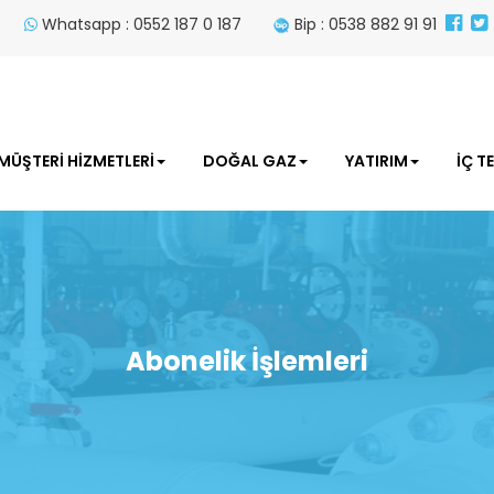
Whatsapp : 0552 187 0 187
Bip : 0538 882 91 91
MÜŞTERİ HİZMETLERİ
DOĞAL GAZ
YATIRIM
İÇ T
Abonelik İşlemleri