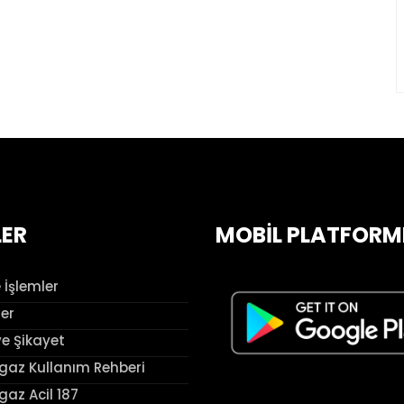
LER
MOBİL PLATFORM
 İşlemler
ler
ve Şikayet
az Kullanım Rehberi
az Acil 187