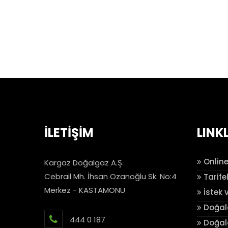
İLETİŞİM
LINK
Online
Kargaz Doğalgaz A.Ş.
Cebrail Mh. İhsan Ozanoğlu Sk. No:4
Tarife
Merkez - KASTAMONU
İstek 
Doğalg
444 0 187
Doğalg