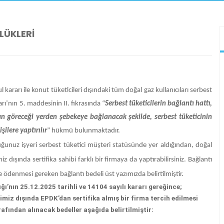
LÜKLERİ
rarı ile konut tüketicileri dışındaki tüm doğal gaz kullanıcıları serbest
rı’nın 5. maddesinin II. fıkrasında “
Serbest tüketicilerin bağlantı hattı,
un göreceği yerden şebekeye bağlanacak şekilde, serbest tüketicinin
şilere yaptırılır
” hükmü bulunmaktadır.
nuz işyeri serbest tüketici müşteri statüsünde yer aldığından, doğal
iz dışında sertifika sahibi farklı bir firmaya da yaptırabilirsiniz. Bağlantı
e ödenmesi gereken bağlantı bedeli üst yazımızda belirtilmiştir.
ı’nın 25.12.2025 tarihli ve 14104 sayılı kararı gereğince;
timiz dışında EPDK’dan sertifika almış bir firma tercih edilmesi
fından alınacak bedeller aşağıda belirtilmiştir: