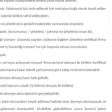
 yapılan sözleşmelerle birlikte yazılı olarak bildirilir,
r, (işletmeniz için tesis edilecek hat metrajına bağlı olarak tespit edilen
şlemle birlikte tahsil edilecektir),
 ve şirketimizce gerekli incelemeler sonrasında onaylanır,
apılır, (kurumunuz / şirketiniz / şahsınız ve Şirketimiz onayı ile),
liği Uzmanı" arasında yapılan sözleşme Dağıtım Şirketine sertifikalı firma
ınıfı İş Güvenliği Uzmanı"nın işin başında olması zorunludur.
ılır,
n ve/veya anlaşmalı müşavir firma kontrol elamanı ile birlikte Sertifikalı
alınmasına kadar teknik şartnameye göre takip ve kontrol edecektir.
evreye almaya hazır hale getirilir,
ılı başvuru yapılır (iş bitirme dosyası ile birlikte),
hte devreye alma işleminin gerçekleştirilir,
aykırı durumların tespit edilmesi halinde tesis devreye alınmayacak ve
gidermesi istenecektir. Eksiklikler giderildikten sonra kontrol işlemi