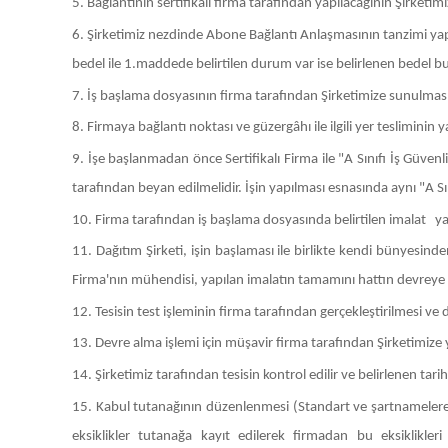
5. Bağlantının sertifikalı firma tarafından yapılacağının Şirketimize
6. Şirketimiz nezdinde Abone Bağlantı Anlaşmasının tanzimi yapılı
bedel ile 1.maddede belirtilen durum var ise belirlenen bedel bu i
7. İş başlama dosyasının firma tarafından Şirketimize sunulması
8. Firmaya bağlantı noktası ve güzergâhı ile ilgili yer tesliminin y
9. İşe başlanmadan önce Sertifikalı Firma ile "A Sınıfı İş Güven
tarafından beyan edilmelidir. İşin yapılması esnasında aynı "A S
10. Firma tarafından iş başlama dosyasında belirtilen imalat yap
11. Dağıtım Şirketi, işin başlaması ile birlikte kendi bünyesinde
Firma'nın mühendisi, yapılan imalatın tamamını hattın devreye 
12. Tesisin test işleminin firma tarafından gerçekleştirilmesi ve d
13. Devre alma işlemi için müşavir firma tarafından Şirketimize yaz
14. Şirketimiz tarafından tesisin kontrol edilir ve belirlenen tari
15. Kabul tutanağının düzenlenmesi (Standart ve şartnamelere 
eksiklikler tutanağa kayıt edilerek firmadan bu eksiklikleri 