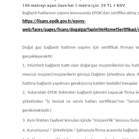
100 metreyi aşan ilave her 1 metre için: 29 TL + KDV
Bağlantı hatlarının yapımı konusunda EPDK’dan sertifika almış ol
https://lisans.epdk.gov.tr/epvys-
web/faces/pages/lisans/dogalgazYapimVeHizmetSertifikasi/
Doğal gaz bağlantı hattının yapımı için sertifikalı firmayı 
gerçekleşecektir:
1. Münferit bağlantı hattı olan doğal gaz müşterilerinin bu ha
mevcut müşteri/müşterilerin görüşü Dağıtım Şirketince alınır. 
hattına bağlantı yapılması gerekiyorsa katılım bedelini hesaplar 
2. Yukarıdaki EPDK linkinden bağlantı işlemini yapacak firma be
şirketinden "İç tesisat ve servis hatları sertifikası"nın "Ser
gerekmektedir.)
3. Aynı linkten faaliyet konuları içinde “müşavirlik” konusu bulu
4. Kurumunuz / Şirketinizle / Şahsınızla firma arasında bağlantı 