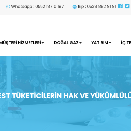
Whatsapp : 0552 187 0 187
Bip : 0538 882 91 91
MÜŞTERİ HİZMETLERİ
DOĞAL GAZ
YATIRIM
İÇ T
EST TÜKETİCİLERİN HAK VE YÜKÜMLÜLÜ