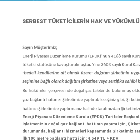
SERBEST TÜKETİCİLERİN HAK VE YÜKÜMLÜ
Sayın Müşterimiz;
Enerji Piyasası Düzenleme Kurumu (EPDK)’nun 4168 sayılı Kurul ka
tüketici statüsüne kavuşturulmuştur. Yine 3603 sayılı Kurul Kara
-bedeli kendilerine ait olmak üzere- dağıtım şirketinin uyg
seçimine bağlı olarak dağıtım şirketine veya sertifika sahibi ki
Bu hükümler çerçevesinde doğal gaz talebinde bulunmuş olduğu
gaz bağlantı hattınızı Şirketimize yaptırabileceğiniz gibi, Şirketim
hattınızı Şirketimize yaptırmanız halinde tarafınızdan Şirketimiz
Enerji Piyasası Düzenleme Kurulu (EPDK) Tarifeler Başkanlığ
İşletmenizin doğal gaz bağlantı hattının yapımı için, Şirke
durumunda, bağlantı hizmetleri kapsamında Şirketimiz tara
İlk 100 metre bağlantı hattı için: 4.549 TL + KDV