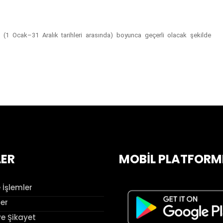
l (1 Ocak–31 Aralık tarihleri arasında) boyunca geçerli olacak şekilde
LER
MOBİL PLATFORM
 İşlemler
ler
ve Şikayet