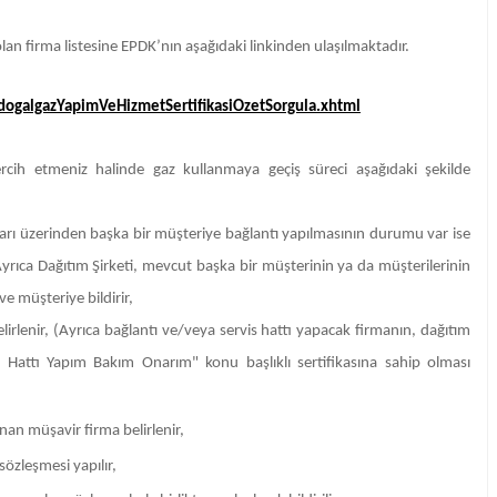
an firma listesine EPDK’nın aşağıdaki linkinden ulaşılmaktadır.
dogalgazYapimVeHizmetSertifikasiOzetSorgula.xhtml
tercih etmeniz halinde gaz kullanmaya geçiş süreci aşağıdaki şekilde
tları üzerinden başka bir müşteriye bağlantı yapılmasının durumu var ise
Ayrıca Dağıtım Şirketi, mevcut başka bir müşterinin ya da müşterilerinin
ve müşteriye bildirir,
lirlenir, (Ayrıca bağlantı ve/veya servis hattı yapacak firmanın, dağıtım
vis Hattı Yapım Bakım Onarım" konu başlıklı sertifikasına sahip olması
nan müşavir firma belirlenir,
sözleşmesi yapılır,