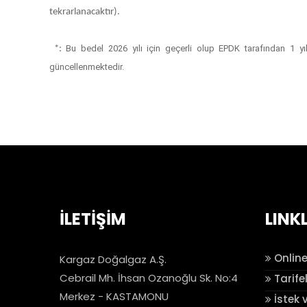
tekrarlanacaktır).
Bu bedel 2026 yılı için geçerli olup EPDK tarafından 1 yı
*:
güncellenmektedir.
İLETİŞİM
LINK
Online
Kargaz Doğalgaz A.Ş.
Cebrail Mh. İhsan Ozanoğlu Sk. No:4
Tarife
Merkez - KASTAMONU
İstek 