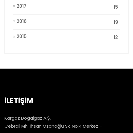
2017
15
2016
19
2015
12
İLETİŞİM
Kargaz Doğalgaz A.Ş.
Cebrail Mh. İhsan Ozanoğlu Sk. No:4 Merkez -